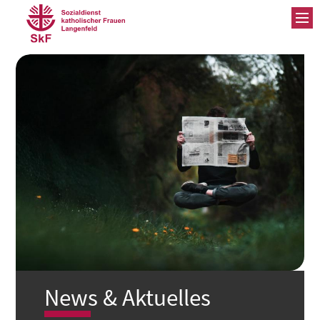
ZUM INHALT SPRINGEN
News & Aktuelles