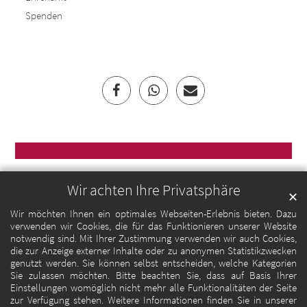
Spenden
Wir achten Ihre Privatsphäre
✕
Wir möchten Ihnen ein optimales Webseiten-Erlebnis bieten. Dazu
verwenden wir Cookies, die für das Funktionieren unserer Website
notwendig sind. Mit Ihrer Zustimmung verwenden wir auch Cookies,
die zur Anzeige externer Inhalte oder zu anonymen Statistikzwecken
genutzt werden. Sie können selbst entscheiden, welche Kategorien
Sie zulassen möchten. Bitte beachten Sie, dass auf Basis Ihrer
Einstellungen womöglich nicht mehr alle Funktionalitäten der Seite
zur Verfügung stehen. Weitere Informationen finden Sie in unserer