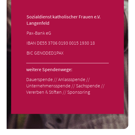
Sozialdienst katholischer Frauen e.V.
Langenfeld
Pax-Bank eG
IBAN DE55 3706 0193 0015 1930 18
BIC GENODED1PAX
weitere Spendenwege:
Dauerspende
//
Anlassspende
//
Unternehmensspende
//
Sachspende
//
Vererben & Stiften
//
Sponsoring