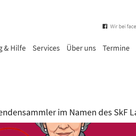
Wir bei fa
 & Hilfe
Services
Über uns
Termine
Spendensammler im Namen des SkF L