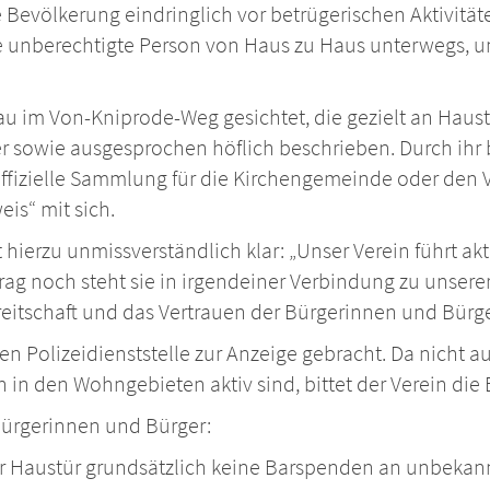
 Bevölkerung eindringlich vor betrügerischen Aktivitä
e unberechtigte Person von Haus zu Haus unterwegs, u
au im Von-Kniprode-Weg gesichtet, die gezielt an Haustü
lter sowie ausgesprochen höflich beschrieben. Durch ih
offizielle Sammlung für die Kirchengemeinde oder den 
is“ mit sich.
t hierzu unmissverständlich klar: „Unser Verein führt 
ag noch steht sie in irgendeiner Verbindung zu unserer
reitschaft und das Vertrauen der Bürgerinnen und Bürg
gen Polizeidienststelle zur Anzeige gebracht. Da nicht
n in den Wohngebieten aktiv sind, bittet der Verein d
Bürgerinnen und Bürger:
er Haustür grundsätzlich keine Barspenden an unbekan