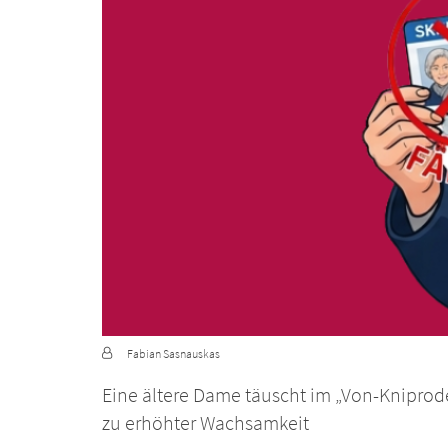
Von:
Fabian Sasnauskas
Eine ältere Dame täuscht im „Von-Kniprode-
zu erhöhter Wachsamkeit