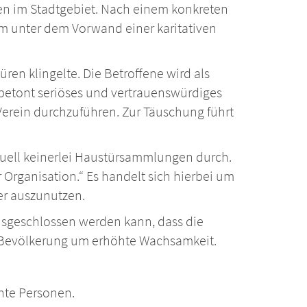
ten im Stadtgebiet. Nach einem konkreten
m unter dem Vorwand einer karitativen
ren klingelte. Die Betroffene wird als
r betont seriöses und vertrauenswürdiges
Verein durchzuführen. Zur Täuschung führt
aktuell keinerlei Haustürsammlungen durch.
 Organisation.“ Es handelt sich hierbei um
er auszunutzen.
 ausgeschlossen werden kann, dass die
ie Bevölkerung um erhöhte Wachsamkeit.
nte Personen.