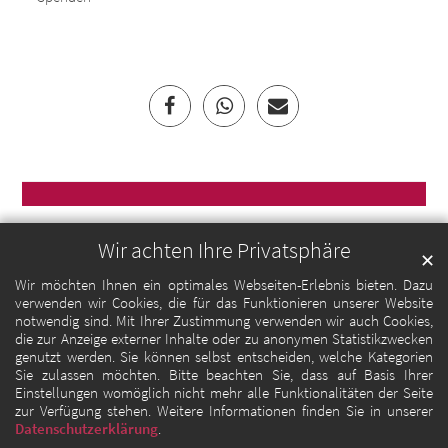
Wir achten Ihre Privatsphäre
✕
Wir möchten Ihnen ein optimales Webseiten-Erlebnis bieten. Dazu
verwenden wir Cookies, die für das Funktionieren unserer Website
notwendig sind. Mit Ihrer Zustimmung verwenden wir auch Cookies,
die zur Anzeige externer Inhalte oder zu anonymen Statistikzwecken
genutzt werden. Sie können selbst entscheiden, welche Kategorien
Sie zulassen möchten. Bitte beachten Sie, dass auf Basis Ihrer
Einstellungen womöglich nicht mehr alle Funktionalitäten der Seite
zur Verfügung stehen. Weitere Informationen finden Sie in unserer
Datenschutzerklärung
.