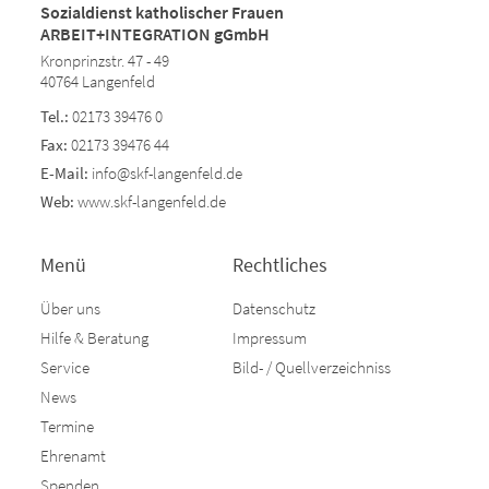
Sozialdienst katholischer Frauen
ARBEIT+INTEGRATION gGmbH
Kronprinzstr. 47 - 49
40764 Langenfeld
Tel.:
02173 39476 0
Fax:
02173 39476 44
E-Mail:
info@skf-langenfeld.de
Web:
www.skf-langenfeld.de
Menü
Rechtliches
Über uns
Datenschutz
Hilfe & Beratung
Impressum
Service
Bild- / Quellverzeichniss
News
Termine
Ehrenamt
Spenden